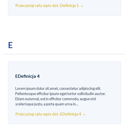
Przeczytaj cały wpis dot. Definicja 1 →
E
EDefinicja 4
Lorem ipsum dolor sit amet, consectetur adipiscing elit.
Pellentesque efficitur ipsum eget tortor sollicitudin auctor.
Etiam euismod, est in efficitur commodo, augue nisl
scelerisque justo, a porta quam urna in…
Przeczytaj cały wpis dot. EDefinicja 4 →