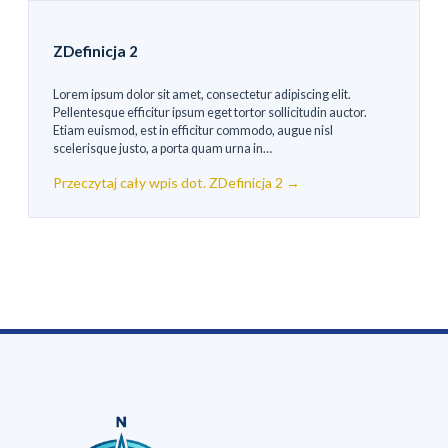
ZDefinicja 2
Lorem ipsum dolor sit amet, consectetur adipiscing elit.
Pellentesque efficitur ipsum eget tortor sollicitudin auctor.
Etiam euismod, est in efficitur commodo, augue nisl
scelerisque justo, a porta quam urna in…
Przeczytaj cały wpis dot. ZDefinicja 2 →