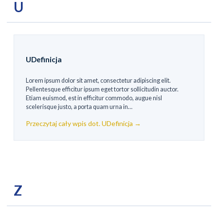
U
UDefinicja
Lorem ipsum dolor sit amet, consectetur adipiscing elit.
Pellentesque efficitur ipsum eget tortor sollicitudin auctor.
Etiam euismod, est in efficitur commodo, augue nisl
scelerisque justo, a porta quam urna in…
Przeczytaj cały wpis dot. UDefinicja →
Z