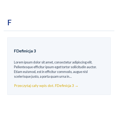
F
FDefinicja 3
Lorem ipsum dolor sit amet, consectetur adipiscing elit.
Pellentesque efficitur ipsum eget tortor sollicitudin auctor.
Etiam euismod, est in efficitur commodo, augue nisl
scelerisque justo, a porta quam urna in…
Przeczytaj cały wpis dot. FDefinicja 3 →