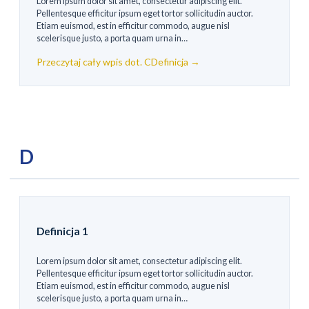
Lorem ipsum dolor sit amet, consectetur adipiscing elit.
Pellentesque efficitur ipsum eget tortor sollicitudin auctor.
Etiam euismod, est in efficitur commodo, augue nisl
scelerisque justo, a porta quam urna in…
Przeczytaj cały wpis dot. CDefinicja →
D
Definicja 1
Lorem ipsum dolor sit amet, consectetur adipiscing elit.
Pellentesque efficitur ipsum eget tortor sollicitudin auctor.
Etiam euismod, est in efficitur commodo, augue nisl
scelerisque justo, a porta quam urna in…